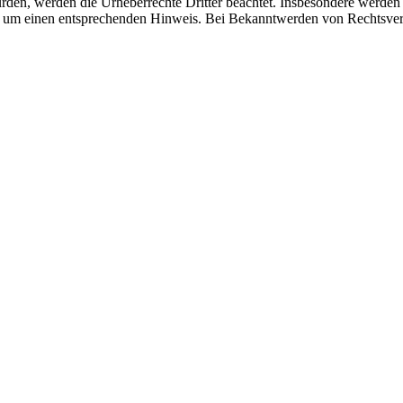
wurden, werden die Urheberrechte Dritter beachtet. Insbesondere werden 
r um einen entsprechenden Hinweis. Bei Bekanntwerden von Rechtsverl