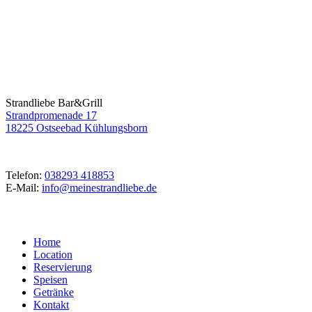
Kontakt
Strandliebe Bar&Grill
Strandpromenade 17
18225 Ostseebad Kühlungsborn
Telefon:
038293 418853
E-Mail:
info@meinestrandliebe.de
Navigation
Home
Location
Reservierung
Speisen
Getränke
Kontakt